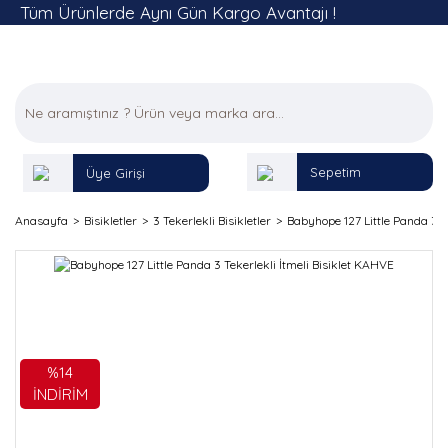
Tüm Ürünlerde Aynı Gün Kargo Avantajı !
Sepetim
Üye Girişi
Anasayfa
Bisikletler
3 Tekerlekli Bisikletler
Babyhope 127 Little Panda 3 T
%14
İNDİRİM