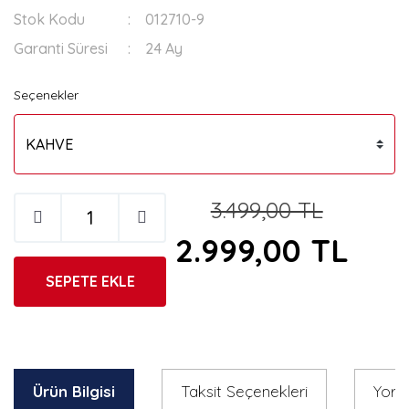
Stok Kodu
012710-9
Garanti Süresi
24 Ay
Seçenekler
3.499,00 TL
2.999,00 TL
SEPETE EKLE
Ürün Bilgisi
Taksit Seçenekleri
Yoru