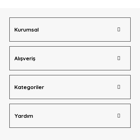
Ürün bilgilerinde hatalar bulunuyor.
Ürün fiyatı diğer sitelerden daha pahalı.
Bu ürüne benzer farklı alternatifler olmalı.
Kurumsal
Alışveriş
Gönder
Kategoriler
Yardım