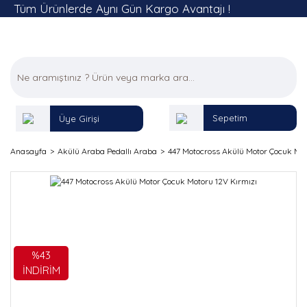
Tüm Ürünlerde Aynı Gün Kargo Avantajı !
Sepetim
Üye Girişi
Anasayfa
Akülü Araba Pedallı Araba
447 Motocross Akülü Motor Çocuk Mot
%43
İNDİRİM