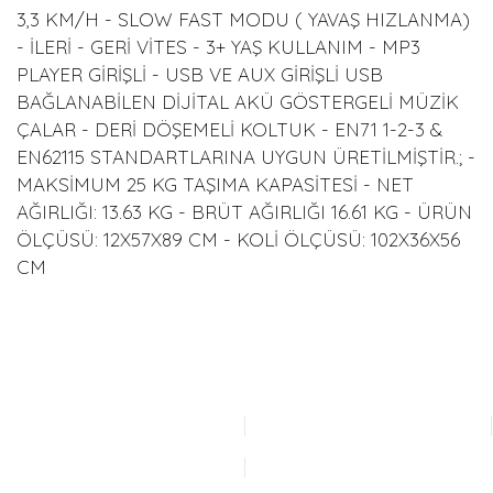
3,3 KM/H - SLOW FAST MODU ( YAVAŞ HIZLANMA)
- İLERİ - GERİ VİTES - 3+ YAŞ KULLANIM - MP3
PLAYER GİRİŞLİ - USB VE AUX GİRİŞLİ USB
BAĞLANABİLEN DİJİTAL AKÜ GÖSTERGELİ MÜZİK
ÇALAR - DERİ DÖŞEMELİ KOLTUK - EN71 1-2-3 &
EN62115 STANDARTLARINA UYGUN ÜRETİLMİŞTİR.; -
MAKSİMUM 25 KG TAŞIMA KAPASİTESİ - NET
AĞIRLIĞI: 13.63 KG - BRÜT AĞIRLIĞI 16.61 KG - ÜRÜN
ÖLÇÜSÜ: 12X57X89 CM - KOLİ ÖLÇÜSÜ: 102X36X56
CM
Bu ürünün fiyat bilgisi, resim, ürün açıklamalarında ve diğer
konularda yetersiz gördüğünüz noktaları öneri formunu
Bu ürüne ilk yorumu siz yapın!
kullanarak tarafımıza iletebilirsiniz.
Görüş ve önerileriniz için teşekkür ederiz.
Yorum Yaz
Ürün resmi kalitesiz, bozuk veya görüntülenemiyor.
Ürün açıklamasında eksik bilgiler bulunuyor.