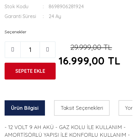
Stok Kodu
8698906281924
Garanti Süresi
24 Ay
Seçenekler
29.999,00 TL
16.999,00 TL
SEPETE EKLE
Ürün Bilgisi
Taksit Seçenekleri
Yoru
- 12 VOLT 9 AH AKÜ - GAZ KOLU İLE KULLANIM -
AMORTİSÖRLÜ YAPISI İLE KONFORLU KULLANIM -