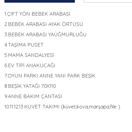
1.ÇİFT YÖN BEBEK ARABASI
2.BEBEK ARABASI AYAK ÖRTÜSÜ
3.BEBEK ARABASI YAÜĞMURLUĞU
4.TAŞIMA PUSET
5.MAMA SANDALYESİ
6.EV TİPİ ANAKUCAĞI
7.OYUN PARKI ANNE YANI PARK BEŞİK
8.BEŞİK YATAĞI 70X110
9.ANNE BAKIM ÇANTASI
10.11.12.13.KÜVET TAKIMI (küvet,kova,marşapa,file )