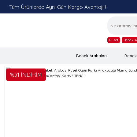
Tüm Ürünlerde Aynı Gün Kargo Avantajı !
Puset
Bebek A
Bebek Arabaları
Bebek
%31 İNDİRİM