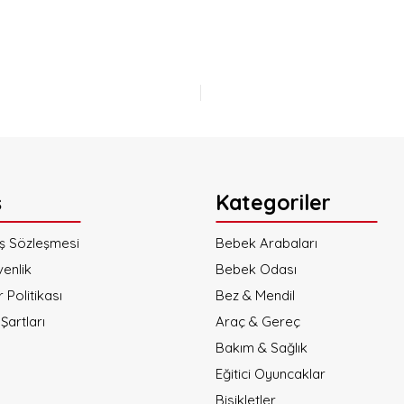
a yetersiz gördüğünüz noktaları öneri formunu kullanarak tarafımıza iletebi
Bu ürüne ilk yorumu siz yapın!
Yorum Yaz
ş
Kategoriler
ış Sözleşmesi
Bebek Arabaları
venlik
Bebek Odası
r Politikası
Gönder
Bez & Mendil
Şartları
Araç & Gereç
Bakım & Sağlık
Eğitici Oyuncaklar
Bisikletler