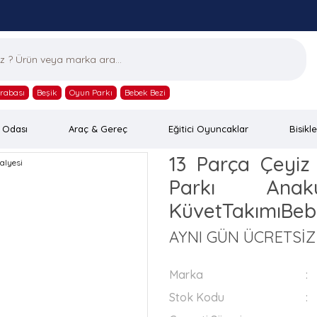
rabası
Beşik
Oyun Parkı
Bebek Bezi
 Odası
Araç & Gereç
Eğitici Oyuncaklar
Bisikle
13 Parça Çeyiz
Parkı Anak
KüvetTakımıBe
AYNI GÜN ÜCRETSİ
Marka
Stok Kodu