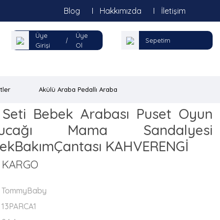
Blog
Hakkımızda
İletişim
Üye
Üye
|
Sepetim
Girişi
Ol
tler
Akülü Araba Pedallı Araba
 Seti Bebek Arabası Puset Oyun
ucağı Mama Sandalyesi
bekBakımÇantası KAHVERENGİ
Z KARGO
TommyBaby
13PARCA1