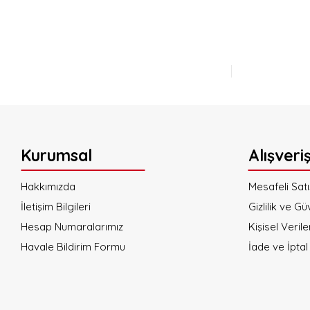
Bu ürünün fiyat bilgisi, resim, ürün açıklamalarında ve diğer konulard
Görüş ve önerileriniz için teşekkür ederiz.
Ürün resmi kalitesiz, bozuk veya görüntülenemiyor.
Ürün açıklamasında eksik bilgiler bulunuyor.
Ürün bilgilerinde hatalar bulunuyor.
Ürün fiyatı diğer sitelerden daha pahalı.
Bu ürüne benzer farklı alternatifler olmalı.
Kurumsal
Alışveri
Hakkımızda
Mesafeli Sat
İletişim Bilgileri
Gizlilik ve Gü
Hesap Numaralarımız
Kişisel Verile
Havale Bildirim Formu
İade ve İptal 