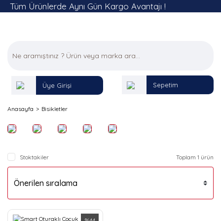
Tüm Ürünlerde Aynı Gün Kargo Avantajı !
Sepetim
Üye Girişi
Anasayfa
Bisikletler
Stoktakiler
Toplam 1 ürün
%44