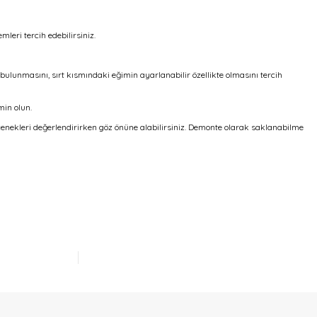
leri tercih edebilirsiniz.
ulunmasını, sırt kısmındaki eğimin ayarlanabilir özellikte olmasını tercih
min olun.
 seçenekleri değerlendirirken göz önüne alabilirsiniz. Demonte olarak saklanabilme