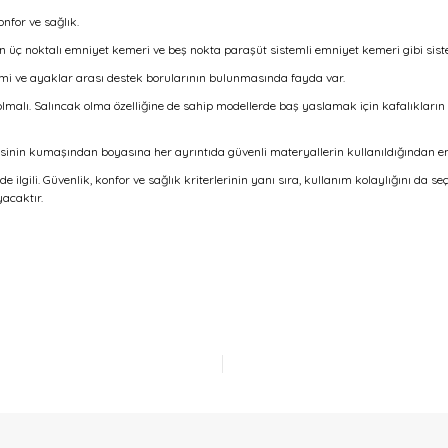
nfor ve sağlık.
n üç noktalı emniyet kemeri ve beş nokta paraşüt sistemli emniyet kemeri gibi sistem
i ve ayaklar arası destek borularının bulunmasında fayda var.
malı. Salıncak olma özelliğine de sahip modellerde baş yaslamak için kafalıkların b
sinin kumaşından boyasına her ayrıntıda güvenli materyallerin kullanıldığından e
e ilgili. Güvenlik, konfor ve sağlık kriterlerinin yanı sıra, kullanım kolaylığını da
acaktır.