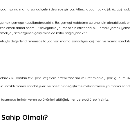
ı aydan sonra mama sandalyeleri devreye giriyor. Altıncı aydan yaklaşık üç yaşı d
 yemek yemeye koşullandıracaktır. Bu, yemeyi reddetme sorunu için alınabilecek e
zenlemek adına önemli. Ebeveynle aynı masanın etrafında bulunmak yemek yemesini 
emek, ayrıca özgüven gelişimine de katkı sağlayacaktır.
tuyla değerlendirmenizde fayda var; mama sandalyesi çeşitleri ve mama sandalyes
arak kullanılan tek işlevli çeşitlerdir. Yeni tasarım ve üretim anlayışları günümü
ı. Salıncaklı mama sandalyeleri ve basit bir değiştirme mekanizmasıyla mama sanda
taşımaya imkân veren bu ürünleri gittiğiniz her yere götürebilirsiniz.
 Sahip Olmalı?