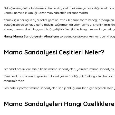
Bebeğinizin günlük beslenme rutinine ek gıdaları eklemeye başladığınız altınc
yemek yeme alışkanlığı kazanmasında etkin rol oynamakta.
Yemek için her öğün aynı belirli yere oturmak bir süre sonra bebeği, oradayken
bebeğinizin de sofrada yer almasını sağlamak da onun yeme alışkanlıklarını dü
ebeveyn arasındaki duygusal bağı geliştirir. Yetişkinlerle aynı masada yemek y
Hangi Mama Sandalyesini Almalıyım
sorusuna cevap ararken konuyu iki boyu
Mama Sandalyesi Çeşitleri Neler?
Standart özelliklere sahip basic mama sandalyeleri, yalnızca mama sandalyesi ol
Yeni nesil mama sandalyelerinin dikkat çeken özelliği çok fonksiyonlu olmalar
tasarımlardan.
Taşınabilir portatif mama sandalyeleri sahip olduğunuz bir diğer seçenek. Kolay 
Mama Sandalyeleri Hangi Özelliklere