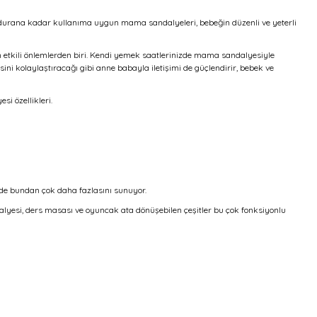
oldurana kadar kullanıma uygun mama sandalyeleri, bebeğin düzenli ve yeterli
n etkili önlemlerden biri. Kendi yemek saatlerinizde mama sandalyesiyle
kolaylaştıracağı gibi anne babayla iletişimi de güçlendirir, bebek ve
i özellikleri.
zde bundan çok daha fazlasını sunuyor.
lyesi, ders masası ve oyuncak ata dönüşebilen çeşitler bu çok fonksiyonlu