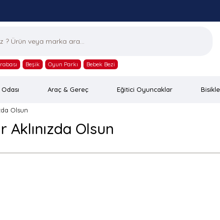
rabası
Beşik
Oyun Parkı
Bebek Bezi
 Odası
Araç & Gereç
Eğitici Oyuncaklar
Bisikle
zda Olsun
r Aklınızda Olsun