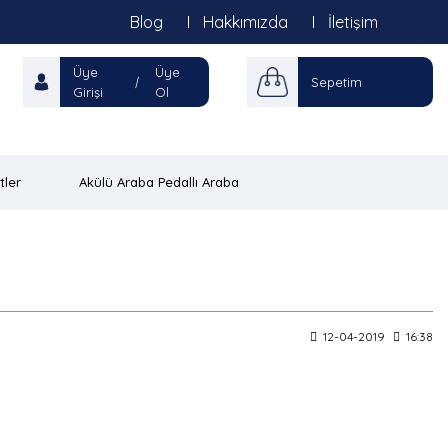
Blog
Hakkımızda
İletişim
Üye
Üye
|
Sepetim
Girişi
Ol
tler
Akülü Araba Pedallı Araba
12-04-2019
16:38