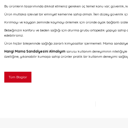
Bu ürünlerin tasarımında dikkat etmeniz gereken üç temel konu var; güvenlik, ko
Ürün mutlaka işlevsel bir emniyet kemerine sahip olmalı. İleri düzey güvenlik içi
Kırılmayı ve kaygan zeminde kaymayı önlemek için üründe ayak bağlantı sistem
Bebeğinizin konforu ve beden sağlığı için oturma grubu ortopedik yapıya sahip ol
edebilirsiniz.
Ürün hiçbir bileşeninde sağlığa zararlı kimyasallar içermemeli. Mama sandalye
Hangi Mama Sandalyesini Almalıyım
sorusu kullanım deneyiminin niteliğiyle d
özelliğine, yıkanabilir kumaşa sahip ürünler pratik bir kullanım deneyimi sağlay
Tüm Bloglar