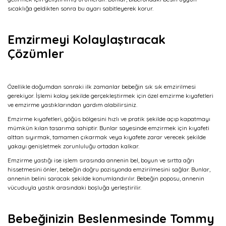
sıcaklığa geldikten sonra bu ayarı sabitleyerek korur.
Emzirmeyi Kolaylaştıracak
Çözümler
Özellikle doğumdan sonraki ilk zamanlar bebeğin sık sık emzirilmesi
gerekiyor. İşlemi kolay şekilde gerçekleştirmek için özel emzirme kıyafetleri
ve emzirme yastıklarından yardım alabilirsiniz.
Emzirme kıyafetleri, göğüs bölgesini hızlı ve pratik şekilde açıp kapatmayı
mümkün kılan tasarıma sahiptir. Bunlar sayesinde emzirmek için kıyafeti
alttan sıyırmak, tamamen çıkarmak veya kıyafete zarar verecek şekilde
yakayı genişletmek zorunluluğu ortadan kalkar.
Emzirme yastığı ise işlem sırasında annenin bel, boyun ve sırtta ağrı
hissetmesini önler, bebeğin doğru pozisyonda emzirilmesini sağlar. Bunlar,
annenin belini saracak şekilde konumlandırılır. Bebeğin poposu, annenin
vücuduyla yastık arasındaki boşluğa yerleştirilir.
Bebeğinizin Beslenmesinde Tommy