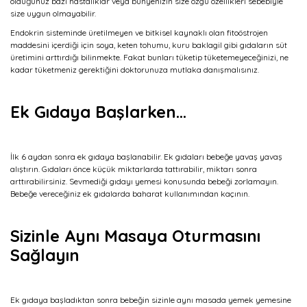
olduğunuz bazı hastalıklar veya bünyenizin size özgü özellikleri sebebiyle
size uygun olmayabilir.
Endokrin sisteminde üretilmeyen ve bitkisel kaynaklı olan fitoöstrojen
maddesini içerdiği için soya, keten tohumu, kuru baklagil gibi gıdaların süt
üretimini arttırdığı bilinmekte. Fakat bunları tüketip tüketemeyeceğinizi, ne
kadar tüketmeniz gerektiğini doktorunuza mutlaka danışmalısınız.
Ek Gıdaya Başlarken…
İlk 6 aydan sonra ek gıdaya başlanabilir. Ek gıdaları bebeğe yavaş yavaş
alıştırın. Gıdaları önce küçük miktarlarda tattırabilir, miktarı sonra
arttırabilirsiniz. Sevmediği gıdayı yemesi konusunda bebeği zorlamayın.
Bebeğe vereceğiniz ek gıdalarda baharat kullanımından kaçının.
Sizinle Aynı Masaya Oturmasını
Sağlayın
Ek gıdaya başladıktan sonra bebeğin sizinle aynı masada yemek yemesine