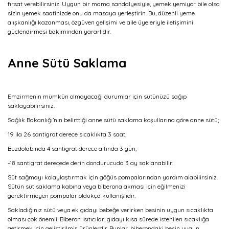
fırsat verebilirsiniz. Uygun bir mama sandalyesiyle, yemek yemiyor bile olsa
sizin yemek saatinizde onu da masaya yerleştirin. Bu, düzenli yeme
alışkanlığı kazanması, özgüven gelişimi ve aile üyeleriyle iletişimini
güçlendirmesi bakımından yararlıdır.
Anne Sütü Saklama
Emzirmenin mümkün olmayacağı durumlar için sütünüzü sağıp
saklayabilirsiniz.
Sağlık Bakanlığı’nın belirttiği anne sütü saklama koşullarına göre anne sütü;
19 ila 26 santigrat derece sıcaklıkta 3 saat,
Buzdolabında 4 santigrat derece altında 3 gün,
-18 santigrat derecede derin dondurucuda 3 ay saklanabilir.
Süt sağmayı kolaylaştırmak için göğüs pompalarından yardım alabilirsiniz.
Sütün süt saklama kabına veya biberona akması için eğilmenizi
gerektirmeyen pompalar oldukça kullanışlıdır.
Sakladığınız sütü veya ek gıdayı bebeğe verirken besinin uygun sıcaklıkta
olması çok önemli. Biberon ısıtıcılar, gıdayı kısa sürede istenilen sıcaklığa
getirmek için geliştirilmiş ürünlerdir. Bunlar, biberondaki besin uygun